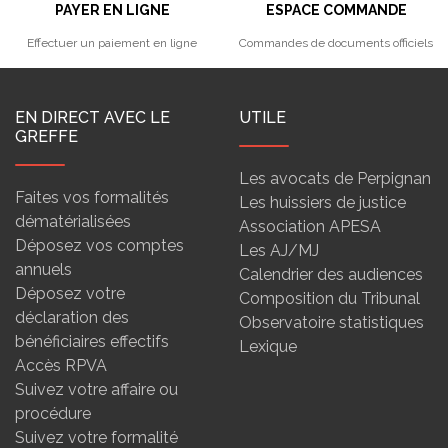
PAYER EN LIGNE
ESPACE COMMANDE
Effectuer un paiement en ligne
Commandes de documents officiels
EN DIRECT AVEC LE
UTILE
GREFFE
Les avocats de Perpignan
Faites vos formalités
Les huissiers de justice
dématérialisées
Association APESA
Déposez vos comptes
Les AJ/MJ
annuels
Calendrier des audiences
Déposez votre
Composition du Tribunal
déclaration des
Observatoire statistiques
bénéficiaires effectifs
Lexique
Accès RPVA
Suivez votre affaire ou
procédure
Suivez votre formalité