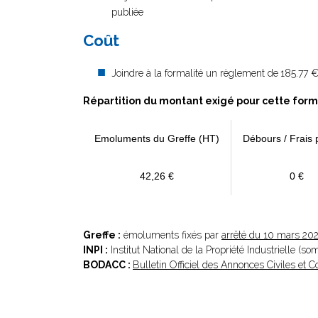
publiée
Coût
Joindre à la formalité un règlement de
185.77 €
Répartition du montant exigé pour cette form
Emoluments du Greffe (HT)
Débours / Frais 
42,26 €
0 €
Greffe :
émoluments fixés par
arrêté du 10 mars 20
INPI :
Institut National de la Propriété Industrielle (s
BODACC :
Bulletin Officiel des Annonces Civiles et