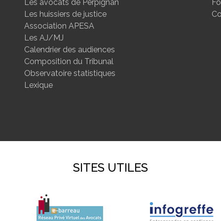
Les avocats de Perpignan
Fo
Les huissiers de justice
Co
Association APESA
Les AJ/MJ
Calendrier des audiences
Composition du Tribunal
Observatoire statistiques
Lexique
SITES UTILES