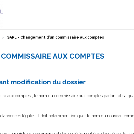
SARL - Changement d’un commissaire aux comptes
 COMMISSAIRE AUX COMPTES
nt modification du dossier
re aux comptes ; le nom du commissaire aux comptes partant et sa quali
al d’annonces légales. Il doit notamment indiquer le nom du nouveau co
tion au registre du commerce et des sociétés peut être déposé sur le site