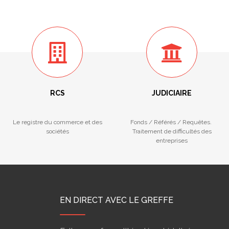
RCS
JUDICIAIRE
Le registre du commerce et des
Fonds / Référés / Requêtes.
sociétés
Traitement de difficultés des
entreprises
EN DIRECT AVEC LE GREFFE