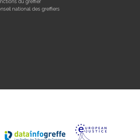
nctions du greffier
nseil national des greffiers