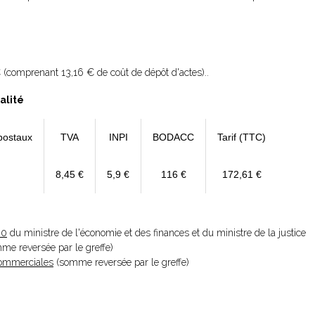
 (comprenant 13,16 € de coût de dépôt d'actes)..
alité
postaux
TVA
INPI
BODACC
Tarif (TTC)
8,45 €
5,9 €
116 €
172,61 €
20
du ministre de l'économie et des finances et du ministre de la justice
omme reversée par le greffe)
 Commerciales
(somme reversée par le greffe)