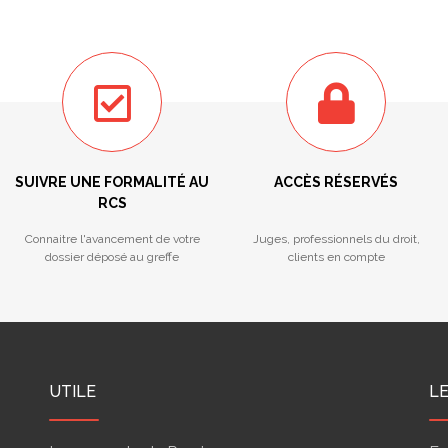
SUIVRE UNE FORMALITÉ AU
ACCÈS RÉSERVÉS
RCS
Connaitre l'avancement de votre
Juges, professionnels du droit,
dossier déposé au greffe
clients en compte
UTILE
L