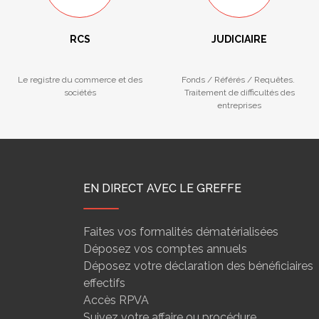
RCS
JUDICIAIRE
Le registre du commerce et des
Fonds / Référés / Requêtes.
sociétés
Traitement de difficultés des
entreprises
EN DIRECT AVEC LE GREFFE
Faites vos formalités dématérialisées
Déposez vos comptes annuels
Déposez votre déclaration des bénéficiaires
effectifs
Accès RPVA
Suivez votre affaire ou procédure