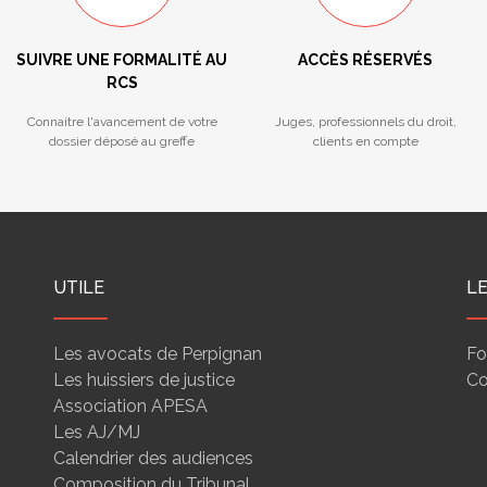
SUIVRE UNE FORMALITÉ AU
ACCÈS RÉSERVÉS
RCS
Connaitre l'avancement de votre
Juges, professionnels du droit,
dossier déposé au greffe
clients en compte
UTILE
L
Les avocats de Perpignan
Fo
Les huissiers de justice
Co
Association APESA
Les AJ/MJ
Calendrier des audiences
Composition du Tribunal