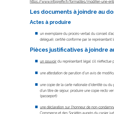
https://www.infogreffe.fr/formalites/modifier-une-ent
Les documents à joindre au do
Actes à produire
un exemplaire du procès-verbal du conseil d’ad
délégué), certifié conforme par le représentant 
Pièces justificatives à joindre 
un pouvoir
du représentant légal s’il n’effectue
une attestation de parution d'un avis de modifi
une copie de la carte nationale d’identité ou du 
d’un titre de séjour, produire une copie recto ver
(passeport)
une déclaration sur l’honneur de non-condamn
Commerce et des Sociétés auprès du casier judi