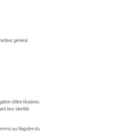
recteur général
tion d’être titulaires
ant leur identité
-commis au Registre du