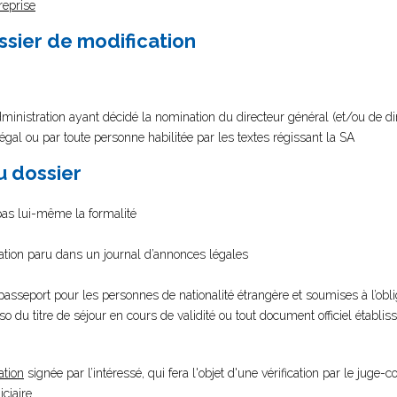
reprise
ssier de modification
ministration ayant décidé la nomination du directeur général (et/ou de di
légal ou par toute personne habilitée par les textes régissant la SA
au dossier
 pas lui-même la formalité
cation paru dans un journal d’annonces légales
passeport pour les personnes de nationalité étrangère et soumises à l’obliga
so du titre de séjour en cours de validité ou tout document officiel établiss
ation
signée par l’intéressé, qui fera l'objet d'une vérification par le juge
ciaire