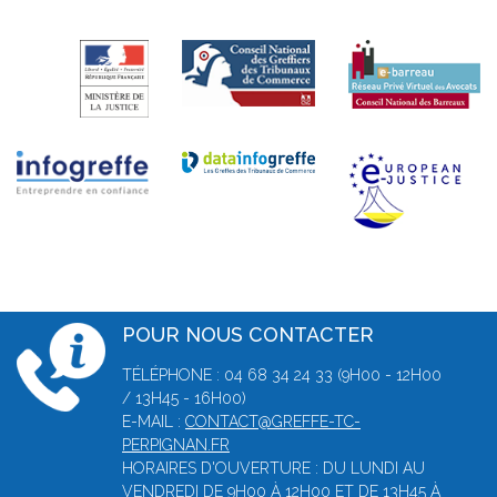
POUR NOUS CONTACTER
TÉLÉPHONE : 04 68 34 24 33 (9H00 - 12H00
/ 13H45 - 16H00)
E-MAIL :
CONTACT@GREFFE-TC-
PERPIGNAN.FR
HORAIRES D'OUVERTURE : DU LUNDI AU
VENDREDI DE 9H00 À 12H00 ET DE 13H45 À