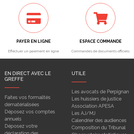
PAYER EN LIGNE
ESPACE COMMANDE
Effectuer un paiement en ligne
Commandes de documents officiels
EN DIRECT AVEC LE
UTILE
GREFFE
Les avocats de Perpignan
Faites vos formalités
Les huissiers de justice
dématérialisées
Association APESA
Déposez vos comptes
Les AJ/MJ
annuels
Calendrier des audiences
Déposez votre
Composition du Tribunal
déclaration des