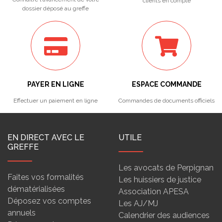
clients en compte
dossier déposé au greffe
PAYER EN LIGNE
ESPACE COMMANDE
Effectuer un paiement en ligne
Commandes de documents officiels
EN DIRECT AVEC LE
UTILE
GREFFE
Les avocats de Perpignan
Faites vos formalités
Les huissiers de justice
dématérialisées
Association APESA
Déposez vos comptes
Les AJ/MJ
annuels
Calendrier des audiences