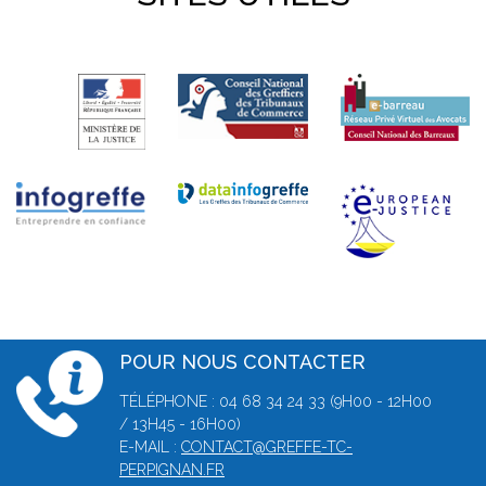
POUR NOUS CONTACTER
TÉLÉPHONE : 04 68 34 24 33 (9H00 - 12H00
/ 13H45 - 16H00)
E-MAIL :
CONTACT@GREFFE-TC-
PERPIGNAN.FR