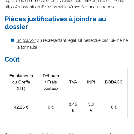
registre du commerce et des sociétés peut être déposé sur le site
https://www.infogreffe.fr/formalites/modifier-une-entreprise
Pièces justificatives à joindre au
dossier
un pouvoir
du représentant légal s’il n’effectue pas lui-même
la formalité
Coût
Emoluments
Débours
du Greffe
/ Frais
TVA
INPI
BODACC
(HT)
postaux
8,45
5,9
42,26 €
0 €
0 €
€
€