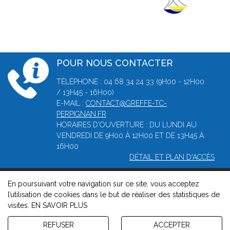
POUR NOUS CONTACTER
TÉLÉPHONE : 04 68 34 24 33 (9H00 - 12H00
/ 13H45 - 16H00)
E-MAIL :
CONTACT@GREFFE-TC-
PERPIGNAN.FR
HORAIRES D'OUVERTURE : DU LUNDI AU
VENDREDI DE 9H00 À 12H00 ET DE 13H45 À
16H00
DÉTAIL ET PLAN D'ACCÈS
En poursuivant votre navigation sur ce site, vous acceptez
© 2026, Greffe du tribunal de Commerce de Perpignan -
l’utilisation de cookies dans le but de réaliser des statistiques de
Mentions légales
-
Contact
-
Gestion des cookies
-
Politique de
visites.
EN SAVOIR PLUS
confidentialité et de cookies
Version : 1.8.1
REFUSER
ACCEPTER