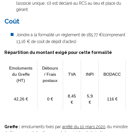
l’associé unique, s’il est déclaré au RCS au lieu et place du
gérant.
Coût
Joindre à la formalité un règlement de
185.77 €(comprenant
13,16 € de coût de dépôt d'actes)
Répartition du montant exigé pour cette formalité
Emoluments
Débours
du Greffe
/ Frais
TVA
INPI
BODACC
(HT)
postaux
8,45
5,9
42,26 €
0 €
116 €
€
€
Greffe :
émoluments fixés par
arrêté du 10 mars 2020
du ministre