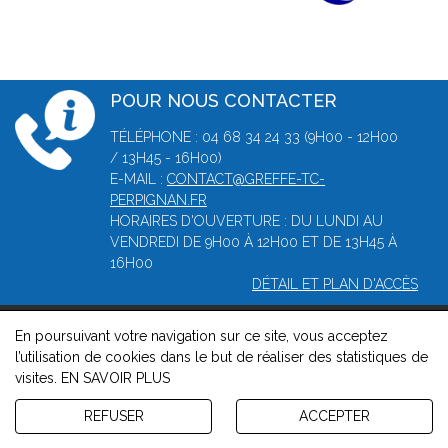
POUR NOUS CONTACTER
TÉLÉPHONE : 04 68 34 24 33 (9H00 - 12H00
/ 13H45 - 16H00)
E-MAIL :
CONTACT@GREFFE-TC-
PERPIGNAN.FR
HORAIRES D'OUVERTURE : DU LUNDI AU
VENDREDI DE 9H00 À 12H00 ET DE 13H45 À
16H00
DÉTAIL ET PLAN D'ACCÈS
En poursuivant votre navigation sur ce site, vous acceptez
© 2026, Greffe du tribunal de Commerce de Perpignan -
l’utilisation de cookies dans le but de réaliser des statistiques de
Mentions légales
-
Contact
-
Gestion des cookies
-
Politique de
visites.
EN SAVOIR PLUS
confidentialité et de cookies
Version : 1.8.1
REFUSER
ACCEPTER