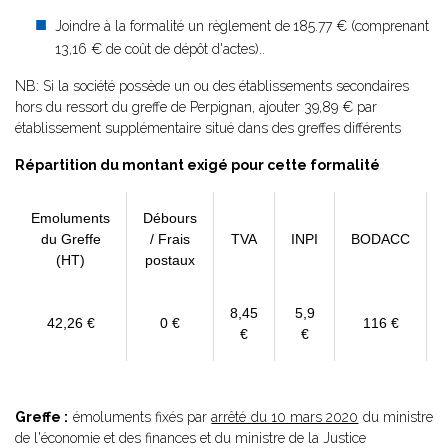
Joindre à la formalité un règlement de
185.77 € (comprenant
13,16 € de coût de dépôt d'actes)..
NB: Si la société possède un ou des établissements secondaires
hors du ressort du greffe de Perpignan, ajouter 39,89 € par
établissement supplémentaire situé dans des greffes différents
Répartition du montant exigé pour cette formalité
Emoluments
Débours
du Greffe
/ Frais
TVA
INPI
BODACC
(HT)
postaux
8,45
5,9
42,26 €
0 €
116 €
€
€
Greffe :
émoluments fixés par
arrêté du 10 mars 2020
du ministre
de l'économie et des finances et du ministre de la Justice