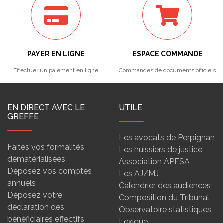
PAYER EN LIGNE
ESPACE COMMANDE
Effectuer un paiement en ligne
Commandes de documents officiels
EN DIRECT AVEC LE
UTILE
GREFFE
Les avocats de Perpignan
Faites vos formalités
Les huissiers de justice
dématérialisées
Association APESA
Déposez vos comptes
Les AJ/MJ
annuels
Calendrier des audiences
Déposez votre
Composition du Tribunal
déclaration des
Observatoire statistiques
bénéficiaires effectifs
Lexique