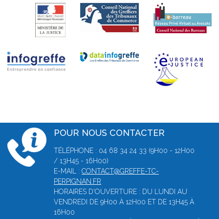
POUR NOUS CONTACTER
TÉLÉPHONE : 04 68 34 24 33 (9H00 - 12H00
/ 13H45 - 16H00)
E-MAIL :
CONTACT@GREFFE-TC-
PERPIGNAN.FR
HORAIRES D'OUVERTURE : DU LUNDI AU
VENDREDI DE 9H00 À 12H00 ET DE 13H45 À
16H00