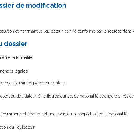
ssier de modification
olution et nommant le liquidateur, certifié conforme par le représentant l
au dossier
i-même la formalité
nnonces légales.
cernée, fournir les pièces suivantes :
port du liquidateur. Si le liquidateur est de nationalité étrangère et résid
de commerçant étranger et une copie du passeport, selon la nationalité.
ation
du liquidateur