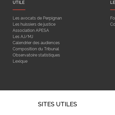
UTILE
L
Les avocats de Perpignan
Fo
Les huissiers de justice
Co
Association APESA
Les AJ/MJ
Calendrier des audiences
Composition du Tribunal
Observatoire statistiques
Lexique
SITES UTILES