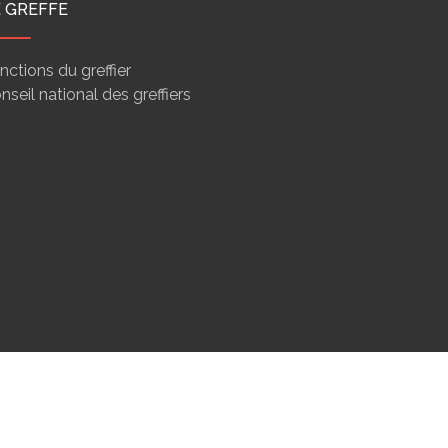
E GREFFE
nctions du greffier
nseil national des greffiers