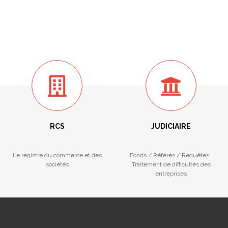
RCS
JUDICIAIRE
Le registre du commerce et des
Fonds / Référés / Requêtes.
sociétés
Traitement de difficultés des
entreprises