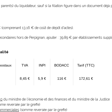
parents) du liquidateur, sauf si la filiation figure dans un document déjà p
€ (comprenant 13,16 € de coût de dépôt d'actes).
econdaires hors de Perpignan, ajouter : 39,89 € par établissements supp
alité
postaux
TVA
INPI
BODACC
Tarif (TTC)
8,45 €
5,9 €
116 €
172,61 €
20
du ministre de l'économie et des finances et du ministre de la Justice
omme reversée par le greffe)
 Commerciales
(somme reversée par le greffe)