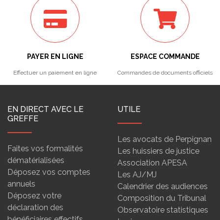
PAYER EN LIGNE
ESPACE COMMANDE
Effectuer un paiement en ligne
Commandes de documents officiels
EN DIRECT AVEC LE
UTILE
GREFFE
Les avocats de Perpignan
Faites vos formalités
Les huissiers de justice
dématérialisées
Association APESA
Déposez vos comptes
Les AJ/MJ
annuels
Calendrier des audiences
Déposez votre
Composition du Tribunal
déclaration des
Observatoire statistiques
bénéficiaires effectifs