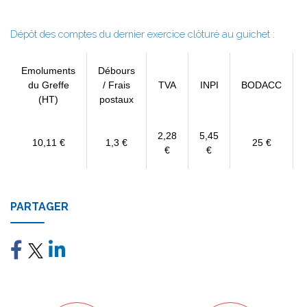
Dépôt des comptes du dernier exercice clôturé au guichet :
Emoluments
Débours
du Greffe
/ Frais
TVA
INPI
BODACC
(HT)
postaux
2,28
5,45
10,11 €
1,3 €
25 €
€
€
PARTAGER