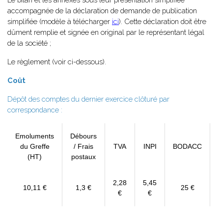
accompagnée de la déclaration de demande de publication
simplifiée (modèle à télécharger
ici
). Cette déclaration doit être
dûment remplie et signée en original par le représentant légal
de la société ;
Le règlement (voir ci-dessous).
Coût
Dépôt des comptes du dernier exercice clôturé par
correspondance :
Emoluments
Débours
du Greffe
/ Frais
TVA
INPI
BODACC
(HT)
postaux
2,28
5,45
10,11 €
1,3 €
25 €
€
€