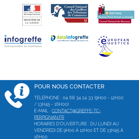
POUR NOUS CONTACTER
TÉLÉPHONE : 04 68 34 24 33 (9H00 - 12H00
/ 13H45 - 16H00)
E-MAIL :
CONTACT@GREFFE-TC-
PERPIGNAN.FR
HORAIRES D'OUVERTURE : DU LUNDI AU
VENDREDI DE 9H00 À 12H00 ET DE 13H45 À
16H00