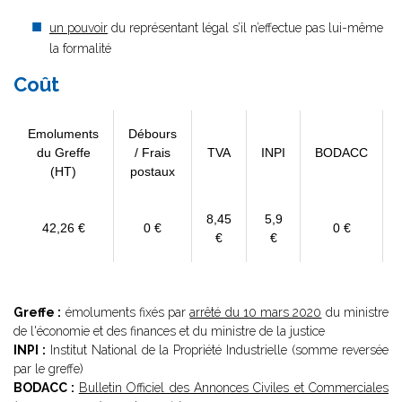
un pouvoir
du représentant légal s’il n’effectue pas lui-même
la formalité
Coût
Emoluments
Débours
du Greffe
/ Frais
TVA
INPI
BODACC
(HT)
postaux
8,45
5,9
42,26 €
0 €
0 €
€
€
Greffe :
émoluments fixés par
arrêté du 10 mars 2020
du ministre
de l'économie et des finances et du ministre de la justice
INPI :
Institut National de la Propriété Industrielle (somme reversée
par le greffe)
BODACC :
Bulletin Officiel des Annonces Civiles et Commerciales