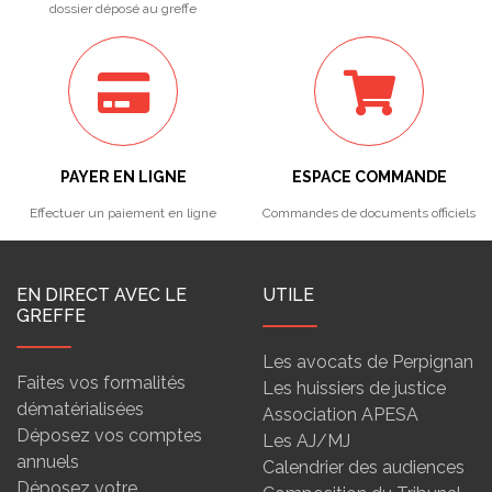
dossier déposé au greffe
PAYER EN LIGNE
ESPACE COMMANDE
Effectuer un paiement en ligne
Commandes de documents officiels
EN DIRECT AVEC LE
UTILE
GREFFE
Les avocats de Perpignan
Faites vos formalités
Les huissiers de justice
dématérialisées
Association APESA
Déposez vos comptes
Les AJ/MJ
annuels
Calendrier des audiences
Déposez votre