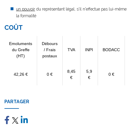
un pouvoir
du représentant légal, s'il n'effectue pas lui-même
la formalité
COÛT
Emoluments
Débours
du Greffe
/ Frais
TVA
INPI
BODACC
(HT)
postaux
8,45
5,9
42,26 €
0 €
0 €
€
€
PARTAGER