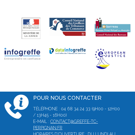
POUR NOUS CONTACTER
TÉLÉPHONE : 04 68 34 24 33 (9H00 - 12H00
/ 13H45 - 16H00)
E-MAIL :
CONTACT@GREFFE-TC-
PERPIGNAN.FR
HORAIRES D'OUVERTURE : DU LUNDI AU