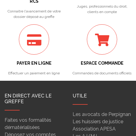
RCS
Juges, professionnels du droit,
Connaitre l'avancement de votre
clients en compte
dossier déposé au greffe
PAYER EN LIGNE
ESPACE COMMANDE
Effectuer un paiement en ligne
Commandes de documents officiels
EN DIRECT AVEC LE
UTILE
GREFFE
Les avocats de Perpignan
Faites vos formalités
Les huissiers de justice
dématérialisées
Association APESA
Déposez vos comptes