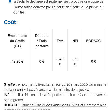
si l'activité déclarée est réglementée , produire une copie de
l'autorisation délivrée par l'autorité de tutelle, du diplôme ou
du titre
Coût
Emoluments
Débours
du Greffe
/ Frais
TVA
INPI
BODACC
(HT)
postaux
8,45
5,9
42,26 €
0 €
0 €
€
€
Greffe :
émoluments fixés par
arrêté du 10 mars 2020
du ministre
de l'économie et des finances et du ministre de la justice
INPI :
Institut National de la Propriété Industrielle (somme reversée
par le greffe)
BODACC :
Bulletin Officiel des Annonces Civiles et Commerciales