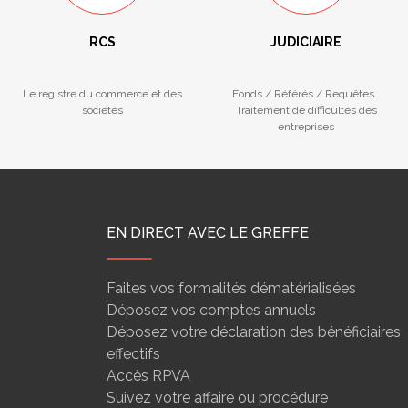
RCS
JUDICIAIRE
Le registre du commerce et des
Fonds / Référés / Requêtes.
sociétés
Traitement de difficultés des
entreprises
EN DIRECT AVEC LE GREFFE
Faites vos formalités dématérialisées
Déposez vos comptes annuels
Déposez votre déclaration des bénéficiaires
effectifs
Accès RPVA
Suivez votre affaire ou procédure