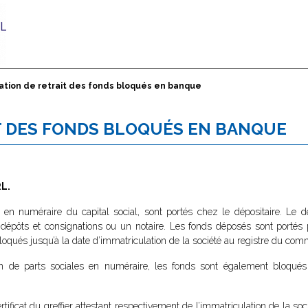
ation de retrait des fonds bloqués en banque
T DES FONDS BLOQUÉS EN BANQUE
RL.
rt en numéraire du capital social, sont portés chez le dépositaire. Le d
 dépôts et consignations ou un notaire. Les fonds déposés sont portés 
loqués jusqu’à la date d’immatriculation de la société au registre du com
on de parts sociales en numéraire, les fonds sont également bloqués
rtificat du greffier attestant respectivement de l’immatriculation de la soc