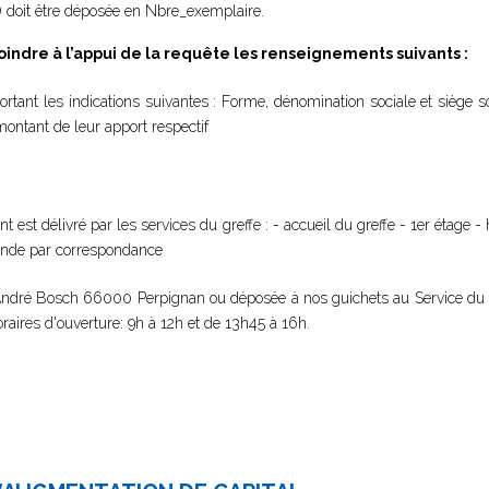
s) doit être déposée en Nbre_exemplaire.
oindre à l’appui de la requête les renseignements suivants :
rtant les indications suivantes : Forme, dénomination sociale et siège so
ontant de leur apport respectif
t est délivré par les services du greffe : - accueil du greffe - 1er étage -
mande par correspondance
e André Bosch 66000 Perpignan ou déposée à nos guichets au Service d
oraires d'ouverture: 9h à 12h et de 13h45 à 16h.