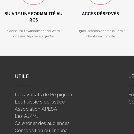
SUIVRE UNE FORMALITÉ AU
ACCÈS RÉSERVÉS
RCS
Connaitre l'avancement de votre
Juges, professionnels du droit,
dossier déposé au greffe
clients en compte
UTILE
L
Les avocats de Perpignan
Fo
Les huissiers de justice
Co
Association APESA
Les AJ/MJ
Calendrier des audiences
Composition du Tribunal