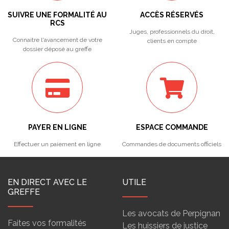
SUIVRE UNE FORMALITÉ AU
ACCÈS RÉSERVÉS
RCS
Juges, professionnels du droit,
Connaitre l'avancement de votre
clients en compte
dossier déposé au greffe
PAYER EN LIGNE
ESPACE COMMANDE
Effectuer un paiement en ligne
Commandes de documents officiels
EN DIRECT AVEC LE
UTILE
GREFFE
Les avocats de Perpignan
Faites vos formalités
Les huissiers de justice