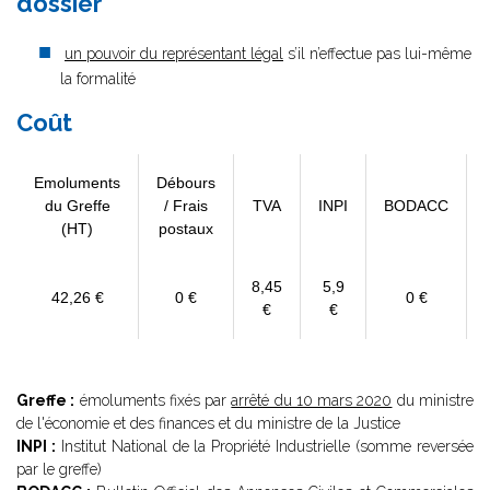
dossier
un pouvoir du représentant légal
s’il n’effectue pas lui-même
la formalité
Coût
Emoluments
Débours
du Greffe
/ Frais
TVA
INPI
BODACC
(HT)
postaux
8,45
5,9
42,26 €
0 €
0 €
€
€
Greffe :
émoluments fixés par
arrêté du 10 mars 2020
du ministre
de l'économie et des finances et du ministre de la Justice
INPI :
Institut National de la Propriété Industrielle (somme reversée
par le greffe)