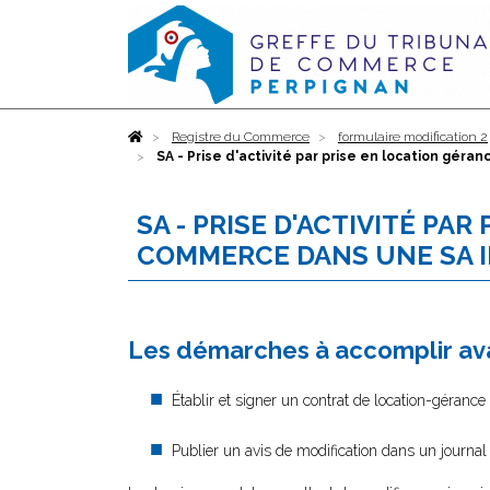
Accueil
Registre du Commerce
formulaire modification 2
SA - Prise d'activité par prise en location gé
SA - PRISE D'ACTIVITÉ PA
COMMERCE DANS UNE SA I
Les démarches à accomplir ava
Établir et signer un contrat de location-géran
Publier un avis de modification dans un journal 