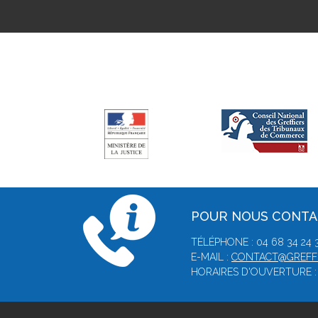
POUR NOUS CONT
TÉLÉPHONE : 04 68 34 24 3
E-MAIL :
CONTACT@GREFFE
HORAIRES D'OUVERTURE : 