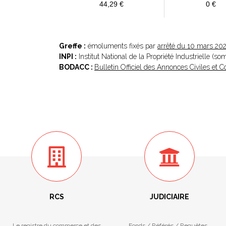
44,29 €
0 €
Greffe :
émoluments fixés par
arrêté du 10 mars 20
INPI :
Institut National de la Propriété Industrielle (s
BODACC :
Bulletin Officiel des Annonces Civiles et
RCS
JUDICIAIRE
Le registre du commerce et des
Fonds / Référés / Requêtes.