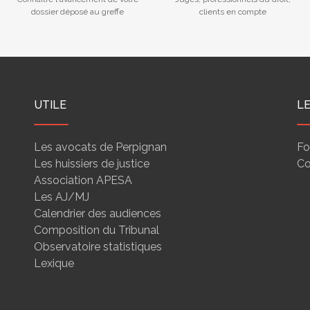
dossier déposé au greffe
clients en compte
UTILE
L
Les avocats de Perpignan
Fo
Les huissiers de justice
Co
Association APESA
Les AJ/MJ
Calendrier des audiences
Composition du Tribunal
Observatoire statistiques
Lexique