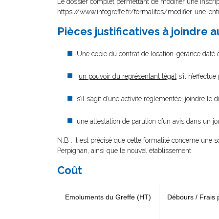
Le dossier complet permettant de modifier une inscri
https://www.infogreffe.fr/formalites/modifier-une-ent
Pièces justificatives à joindre 
Une copie du contrat de location-gérance daté e
un pouvoir du représentant légal
s’il n’effectu
s’il s’agit d’une activité réglementée, joindre le 
une attestation de parution d’un avis dans un j
N.B : Il est précisé que cette formalité concerne une s
Perpignan, ainsi que le nouvel établissement
Coût
Emoluments du Greffe (HT)
Débours / Frais 