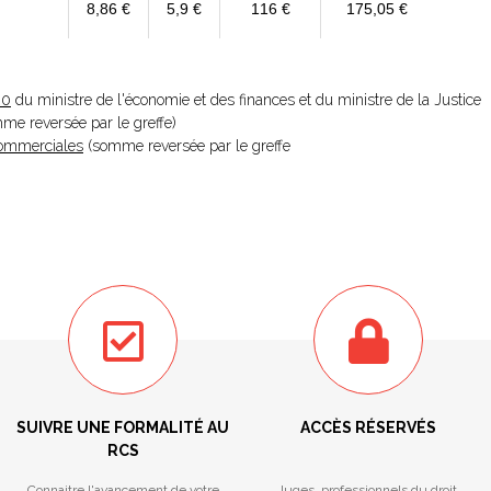
8,86 €
5,9 €
116 €
175,05 €
20
du ministre de l'économie et des finances et du ministre de la Justice
omme reversée par le greffe)
 Commerciales
(somme reversée par le greffe
SUIVRE UNE FORMALITÉ AU
ACCÈS RÉSERVÉS
RCS
Connaitre l'avancement de votre
Juges, professionnels du droit,