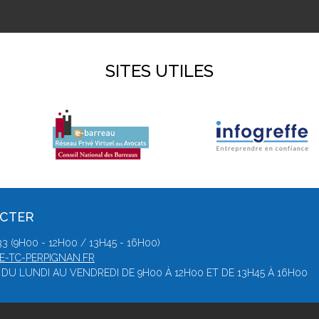
SITES UTILES
ACTER
3 (9H00 - 12H00 / 13H45 - 16H00)
-TC-PERPIGNAN.FR
DU LUNDI AU VENDREDI DE 9H00 À 12H00 ET DE 13H45 À 16H00