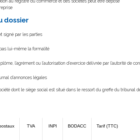
ption au registre du commerce et des sociétés peut être déposé
reprise
au dossier
t signé par les parties
e pas lui-même la formalité
diplôme, l’agrément ou l’autorisation d’exercice délivrée par l’autorité de cont
ournal d’annonces légales
ociété dont le siège social est situé dans le ressort du greffe du tribuna
postaux
TVA
INPI
BODACC
Tarif (TTC)