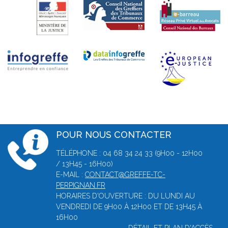
POUR NOUS CONTACTER
TÉLÉPHONE : 04 68 34 24 33 (9H00 - 12H00
/ 13H45 - 16H00)
E-MAIL :
CONTACT@GREFFE-TC-
PERPIGNAN.FR
HORAIRES D'OUVERTURE : DU LUNDI AU
VENDREDI DE 9H00 À 12H00 ET DE 13H45 À
16H00