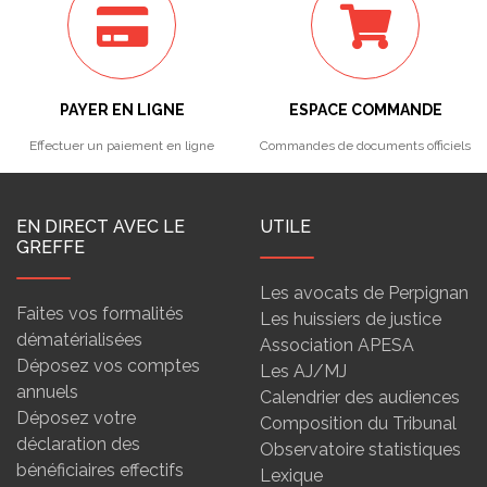
PAYER EN LIGNE
ESPACE COMMANDE
Effectuer un paiement en ligne
Commandes de documents officiels
EN DIRECT AVEC LE
UTILE
GREFFE
Les avocats de Perpignan
Faites vos formalités
Les huissiers de justice
dématérialisées
Association APESA
Déposez vos comptes
Les AJ/MJ
annuels
Calendrier des audiences
Déposez votre
Composition du Tribunal
déclaration des
Observatoire statistiques
bénéficiaires effectifs
Lexique