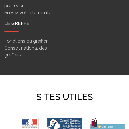
procédure
Suivez votre formalité
LE GREFFE
Fonctions du greffier
Conseil national des
greffiers
SITES UTILES