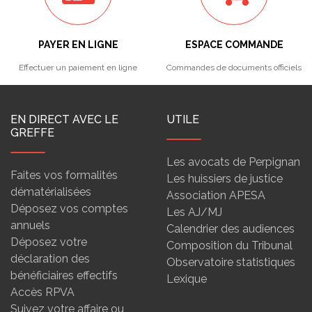
PAYER EN LIGNE
ESPACE COMMANDE
Effectuer un paiement en ligne
Commandes de documents officiels
EN DIRECT AVEC LE
UTILE
GREFFE
Les avocats de Perpignan
Faites vos formalités
Les huissiers de justice
dématérialisées
Association APESA
Déposez vos comptes
Les AJ/MJ
annuels
Calendrier des audiences
Déposez votre
Composition du Tribunal
déclaration des
Observatoire statistiques
bénéficiaires effectifs
Lexique
Accès RPVA
Suivez votre affaire ou